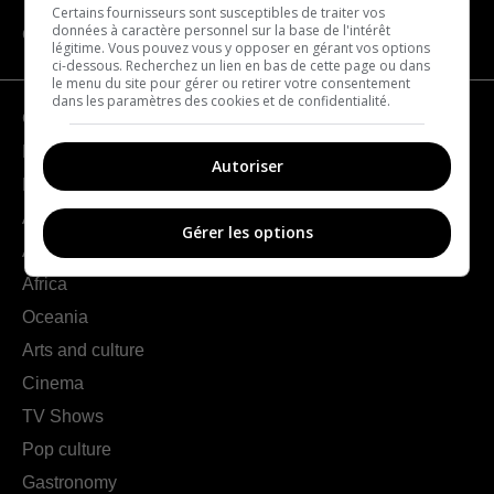
Certains fournisseurs sont susceptibles de traiter vos
données à caractère personnel sur la base de l'intérêt
CATEGORIES
légitime. Vous pouvez vous y opposer en gérant vos options
ci-dessous. Recherchez un lien en bas de cette page ou dans
le menu du site pour gérer ou retirer votre consentement
dans les paramètres des cookies et de confidentialité.
Geography
France
Autoriser
Europe
Americas
Gérer les options
Asia
Africa
Oceania
Arts and culture
Cinema
TV Shows
Pop culture
Gastronomy