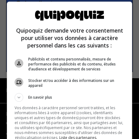
Subscribe to our
newsletter
Quipoquiz demande votre consentement
Email address
pour utiliser vos données à caractère
personnel dans les cas suivants :
SUBSCRIBE
Publicités et contenu personnalisés, mesure de
performance des publicités et du contenu, études
d’audience et développement de services
Stocker et/ou accéder à des informations sur un
appareil
NAVIGATION
En savoir plus
Vos données à caractère personnel seront traitées, et les
informations liées à votre appareil (cookies, identifiants
Become a partner
uniques et autres types de données) pourront être stockées
et consultées par 66 partenaires, ainsi que partagées avec lui,
Contact us
ou utilisées spécifiquement par ce site. Nos partenaires et
nous-mêmes sommes susceptibles d'utiliser des données de
About us
géolocalisation précises.
Liste des partenaires.