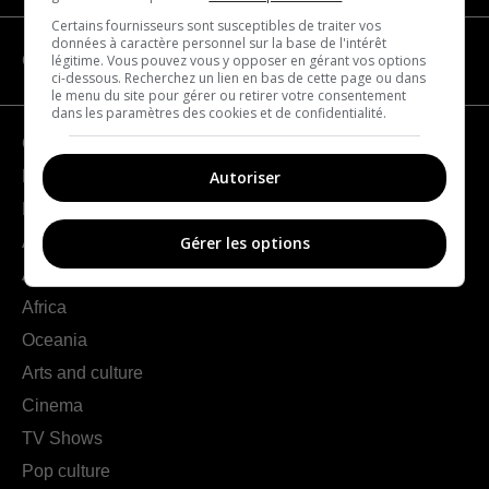
Certains fournisseurs sont susceptibles de traiter vos
données à caractère personnel sur la base de l'intérêt
légitime. Vous pouvez vous y opposer en gérant vos options
CATEGORIES
ci-dessous. Recherchez un lien en bas de cette page ou dans
le menu du site pour gérer ou retirer votre consentement
dans les paramètres des cookies et de confidentialité.
Geography
Autoriser
France
Europe
Americas
Gérer les options
Asia
Africa
Oceania
Arts and culture
Cinema
TV Shows
Pop culture