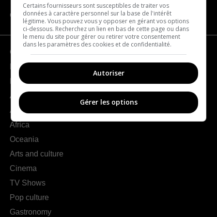
Certains fournisseurs sont susceptibles de traiter vos
données à caractère personnel sur la base de l'intérêt
CATEGORIES
légitime. Vous pouvez vous y opposer en gérant vos options
ci-dessous. Recherchez un lien en bas de cette page ou dans
le menu du site pour gérer ou retirer votre consentement
dans les paramètres des cookies et de confidentialité.
Geography
France
Autoriser
Europe
Americas
Gérer les options
Asia
Africa
Oceania
Arts and culture
Cinema
TV Shows
Pop culture
Gastronomy