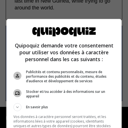
last time in New Guinea, while trying to go
around the world.
Subscribe to our
newsletter
Quipoquiz demande votre consentement
pour utiliser vos données à caractère
personnel dans les cas suivants :
Email address
Publicités et contenu personnalisés, mesure de
performance des publicités et du contenu, études
d’audience et développement de services
SUBSCRIBE
Stocker et/ou accéder à des informations sur un
appareil
En savoir plus
Vos données à caractère personnel seront traitées, et les
NAVIGATION
informations liées à votre appareil (cookies, identifiants
uniques et autres types de données) pourront être stockées