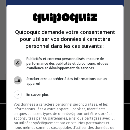
Subscribe to our
newsletter
Quipoquiz demande votre consentement
Email address
pour utiliser vos données à caractère
personnel dans les cas suivants :
Publicités et contenu personnalisés, mesure de
SUBSCRIBE
performance des publicités et du contenu, études
d’audience et développement de services
Stocker et/ou accéder à des informations sur un
appareil
NAVIGATION
En savoir plus
Vos données à caractère personnel seront traitées, et les
informations liées à votre appareil (cookies, identifiants
uniques et autres types de données) pourront être stockées
Become a partner
et consultées par 66 partenaires, ainsi que partagées avec lui,
Contact us
ou utilisées spécifiquement par ce site. Nos partenaires et
nous-mêmes sommes susceptibles d'utiliser des données de