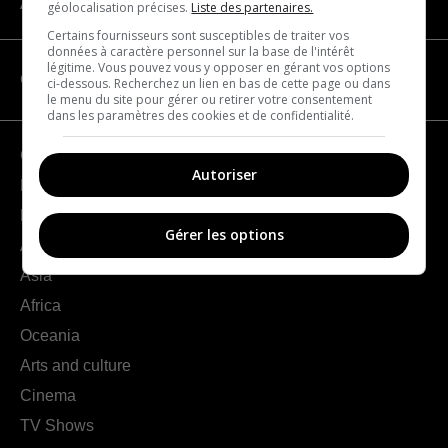
About us
géolocalisation précises.
Liste des partenaires.
Certains fournisseurs sont susceptibles de traiter vos
données à caractère personnel sur la base de l'intérêt
légitime. Vous pouvez vous y opposer en gérant vos options
CATEGORIES
ci-dessous. Recherchez un lien en bas de cette page ou dans
le menu du site pour gérer ou retirer votre consentement
dans les paramètres des cookies et de confidentialité.
Geography
Autoriser
France
Europe
Gérer les options
Americas
Asia
Africa
Oceania
Arts and culture
Cinema
TV Shows