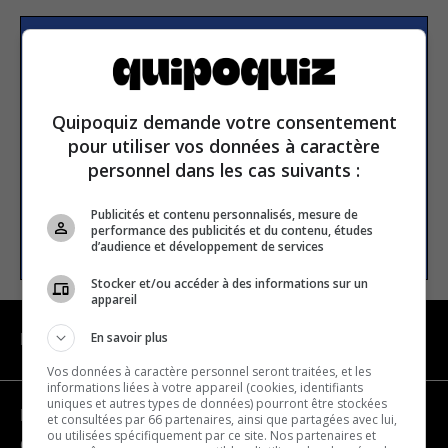
Subscribe to our
newsletter
Quipoquiz demande votre consentement
pour utiliser vos données à caractère
Email address
personnel dans les cas suivants :
Publicités et contenu personnalisés, mesure de
performance des publicités et du contenu, études
SUBSCRIBE
d’audience et développement de services
Stocker et/ou accéder à des informations sur un
appareil
En savoir plus
NAVIGATION
Vos données à caractère personnel seront traitées, et les
informations liées à votre appareil (cookies, identifiants
uniques et autres types de données) pourront être stockées
Become a partner
et consultées par 66 partenaires, ainsi que partagées avec lui,
ou utilisées spécifiquement par ce site. Nos partenaires et
Contact us