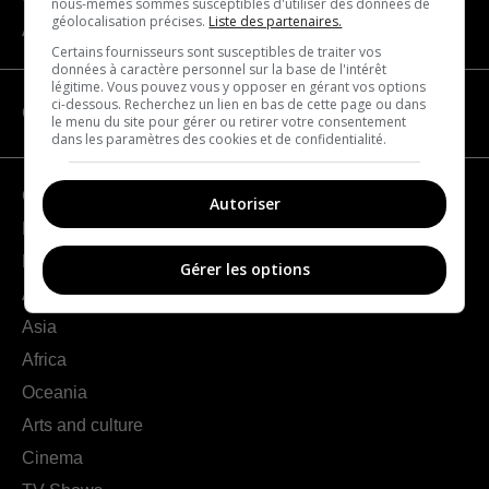
nous-mêmes sommes susceptibles d'utiliser des données de
géolocalisation précises.
Liste des partenaires.
About us
Certains fournisseurs sont susceptibles de traiter vos
données à caractère personnel sur la base de l'intérêt
légitime. Vous pouvez vous y opposer en gérant vos options
ci-dessous. Recherchez un lien en bas de cette page ou dans
CATEGORIES
le menu du site pour gérer ou retirer votre consentement
dans les paramètres des cookies et de confidentialité.
Geography
Autoriser
France
Europe
Gérer les options
Americas
Asia
Africa
Oceania
Arts and culture
Cinema