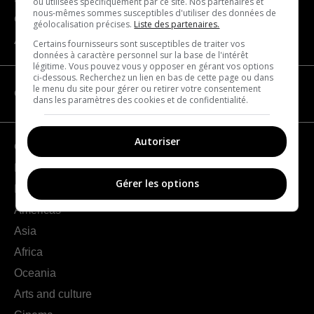
ou utilisées spécifiquement par ce site. Nos partenaires et
nous-mêmes sommes susceptibles d'utiliser des données de
Contact us
géolocalisation précises.
Liste des partenaires.
About us
Certains fournisseurs sont susceptibles de traiter vos
données à caractère personnel sur la base de l'intérêt
légitime. Vous pouvez vous y opposer en gérant vos options
ci-dessous. Recherchez un lien en bas de cette page ou dans
le menu du site pour gérer ou retirer votre consentement
CATEGORIES
dans les paramètres des cookies et de confidentialité.
Autoriser
Geography
France
Gérer les options
Europe
Americas
Asia
Africa
Oceania
Arts and culture