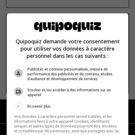
Subscribe to our
newsletter
Quipoquiz demande votre consentement
pour utiliser vos données à caractère
personnel dans les cas suivants :
Email address
Publicités et contenu personnalisés, mesure de
performance des publicités et du contenu, études
SUBSCRIBE
d’audience et développement de services
Stocker et/ou accéder à des informations sur un
appareil
En savoir plus
NAVIGATION
Vos données à caractère personnel seront traitées, et les
informations liées à votre appareil (cookies, identifiants
uniques et autres types de données) pourront être stockées
et consultées par 66 partenaires, ainsi que partagées avec lui,
Become a partner