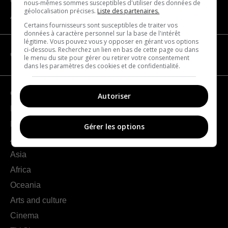
Contact us
nous-mêmes sommes susceptibles d'utiliser des données de
géolocalisation précises.
Liste des partenaires.
About us
Certains fournisseurs sont susceptibles de traiter vos
données à caractère personnel sur la base de l'intérêt
légitime. Vous pouvez vous y opposer en gérant vos options
ci-dessous. Recherchez un lien en bas de cette page ou dans
CATEGORIES
le menu du site pour gérer ou retirer votre consentement
dans les paramètres des cookies et de confidentialité.
Geography
Autoriser
France
Europe
Gérer les options
Americas
Asia
Africa
Oceania
Arts and culture
Cinema