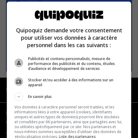
Subscribe to our
newsletter
Quipoquiz demande votre consentement
Email address
pour utiliser vos données à caractère
personnel dans les cas suivants :
SUBSCRIBE
Publicités et contenu personnalisés, mesure de
performance des publicités et du contenu, études
d’audience et développement de services
Stocker et/ou accéder à des informations sur un
appareil
NAVIGATION
En savoir plus
Vos données à caractère personnel seront traitées, et les
informations liées à votre appareil (cookies, identifiants
Become a partner
uniques et autres types de données) pourront être stockées
et consultées par 66 partenaires, ainsi que partagées avec lui,
Contact us
ou utilisées spécifiquement par ce site. Nos partenaires et
nous-mêmes sommes susceptibles d'utiliser des données de
About us
géolocalisation précises.
Liste des partenaires.