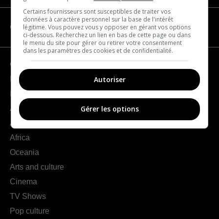
Certains fournisseurs sont susceptibles de traiter vos
données à caractère personnel sur la base de l'intérêt
légitime. Vous pouvez vous y opposer en gérant vos options
CATEGORIES
ci-dessous. Recherchez un lien en bas de cette page ou dans
le menu du site pour gérer ou retirer votre consentement
dans les paramètres des cookies et de confidentialité.
Geography
Autoriser
France
Europe
Americas
Gérer les options
Asia
Africa
Oceania
Arts and culture
Cinema
TV Shows
Pop culture