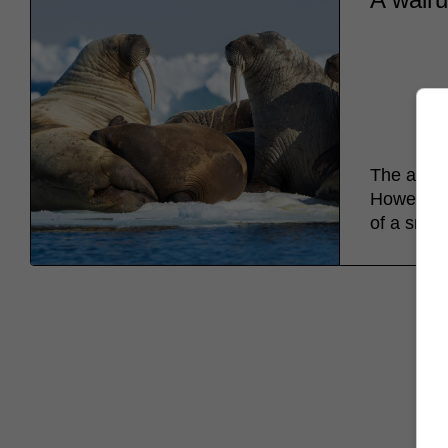
The avera
However, 
of a small