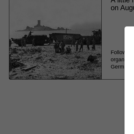
on Augu
Following
organize 
German ar