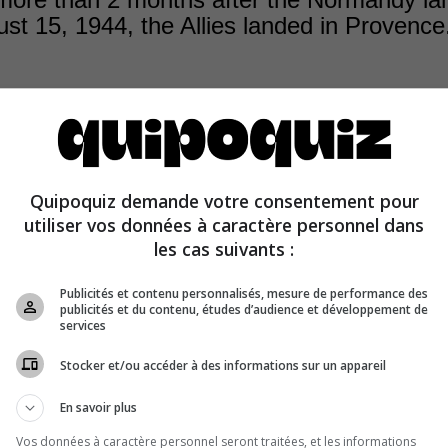
st 15, 1944, the Allies landed in Provence
 the success of the 6 June 1944 landings, the Allies deci
Quipoquiz demande votre consentement pour
a second landing in France, this time in Provence, to tak
utiliser vos données à caractère personnel dans
my in pincers.
les cas suivants :
Publicités et contenu personnalisés, mesure de performance des
publicités et du contenu, études d’audience et développement de
services
Stocker et/ou accéder à des informations sur un appareil
En savoir plus
Vos données à caractère personnel seront traitées, et les informations