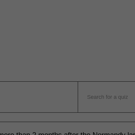
Search for a quiz
e more than 2 months after the Normandy la