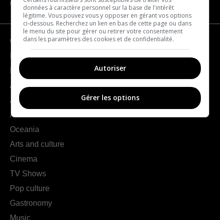
CATEGORIES
données à caractère personnel sur la base de l'intérêt
légitime. Vous pouvez vous y opposer en gérant vos options
ci-dessous. Recherchez un lien en bas de cette page ou dans
le menu du site pour gérer ou retirer votre consentement
dans les paramètres des cookies et de confidentialité.
Geography
France
Autoriser
Europe
Americas
Gérer les options
Asia
Africa
Oceania
Arts and culture
Cinema
TV Shows
Pop culture
Gastronomy
Music