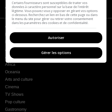
Certains fournisseurs sont susceptibles de traiter vos
données à caractère personnel sur la base de l'intérêt
CATEGORIES
légitime. Vous pouvez vous y opposer en gérant vos options
ci-dessous. Recherchez un lien en bas de cette page ou dans
le menu du site pour gérer ou retirer votre consentement
dans les paramètres des cookies et de confidentialité.
Geography
France
Autoriser
Europe
Americas
Gérer les options
Asia
Africa
Oceania
Arts and culture
Cinema
TV Shows
Pop culture
Gastronomy