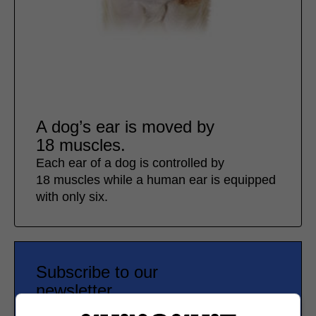
A dog’s ear is moved by
18 muscles.
Each ear of a dog is controlled by
18 muscles while a human ear is equipped
with only six.
Subscribe to our
newsletter