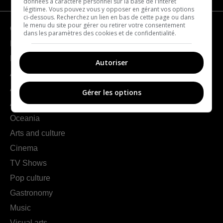
données à caractère personnel sur la base de l'intérêt
légitime. Vous pouvez vous y opposer en gérant vos options
ci-dessous. Recherchez un lien en bas de cette page ou dans
le menu du site pour gérer ou retirer votre consentement
Geography
dans les paramètres des cookies et de confidentialité.
France
Europe
Autoriser
Americas
Asia
Gérer les options
Africa
Oceania
Arts and culture
Cinema
TV Shows
Pop culture
Gastronomy
Music
Visual arts