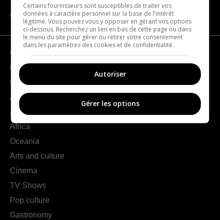
Certains fournisseurs sont susceptibles de traiter vos
données à caractère personnel sur la base de l'intérêt
CATEGORIES
légitime. Vous pouvez vous y opposer en gérant vos options
ci-dessous. Recherchez un lien en bas de cette page ou dans
le menu du site pour gérer ou retirer votre consentement
dans les paramètres des cookies et de confidentialité.
Geography
France
Autoriser
Europe
Americas
Gérer les options
Asia
Africa
Oceania
Arts and culture
Cinema
TV Shows
Pop culture
Gastronomy