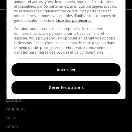
uniques et autres types de données) pourront être stockées
et consultées par 66 partenaires, ainsi que partagées avec lui,
ou utilisées spécifiquement par ce site. Nos partenaires et
nous-mêmes sommes susceptibles d'utiliser des données de
Become a partner
géolocalisation précises.
Liste des partenaires.
Certains fournisseurs sont susceptibles de traiter vos
Contact us
données à caractère personnel sur la base de l'intérêt
About us
légitime. Vous pouvez vous y opposer en gérant vos options
ci-dessous. Recherchez un lien en bas de cette page ou dans
le menu du site pour gérer ou retirer votre consentement
dans les paramètres des cookies et de confidentialité.
CATEGORIES
Autoriser
Geography
Gérer les options
France
Europe
Americas
Asia
Africa