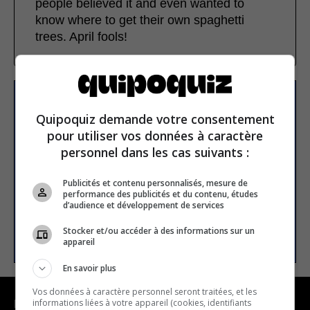
people believed it and even wanted to
know where to get their own spaghetti
trees. April fools!
Subscribe to our
Quipoquiz demande votre consentement
newsletter
pour utiliser vos données à caractère
personnel dans les cas suivants :
Email address
Publicités et contenu personnalisés, mesure de
performance des publicités et du contenu, études
d’audience et développement de services
SUBSCRIBE
Stocker et/ou accéder à des informations sur un
appareil
En savoir plus
Vos données à caractère personnel seront traitées, et les
informations liées à votre appareil (cookies, identifiants
NAVIGATION