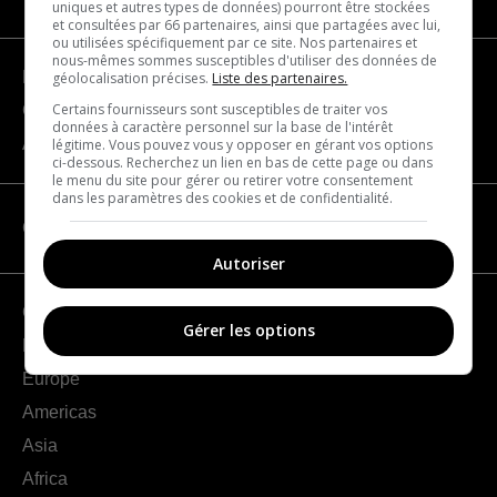
uniques et autres types de données) pourront être stockées
et consultées par 66 partenaires, ainsi que partagées avec lui,
ou utilisées spécifiquement par ce site. Nos partenaires et
nous-mêmes sommes susceptibles d'utiliser des données de
Become a partner
géolocalisation précises.
Liste des partenaires.
Certains fournisseurs sont susceptibles de traiter vos
Contact us
données à caractère personnel sur la base de l'intérêt
About us
légitime. Vous pouvez vous y opposer en gérant vos options
ci-dessous. Recherchez un lien en bas de cette page ou dans
le menu du site pour gérer ou retirer votre consentement
dans les paramètres des cookies et de confidentialité.
CATEGORIES
Autoriser
Geography
Gérer les options
France
Europe
Americas
Asia
Africa