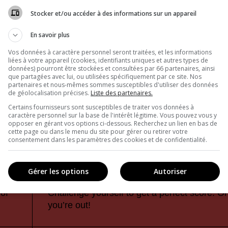
Stocker et/ou accéder à des informations sur un appareil
En savoir plus
Vos données à caractère personnel seront traitées, et les informations
liées à votre appareil (cookies, identifiants uniques et autres types de
données) pourront être stockées et consultées par 66 partenaires, ainsi
que partagées avec lui, ou utilisées spécifiquement par ce site. Nos
partenaires et nous-mêmes sommes susceptibles d'utiliser des données
de géolocalisation précises.
Liste des partenaires.
Certains fournisseurs sont susceptibles de traiter vos données à
caractère personnel sur la base de l'intérêt légitime. Vous pouvez vous y
opposer en gérant vos options ci-dessous. Recherchez un lien en bas de
cette page ou dans le menu du site pour gérer ou retirer votre
consentement dans les paramètres des cookies et de confidentialité.
Gérer les options
Autoriser
of
Challenge yourself to get a perfect score. O
you’re out!