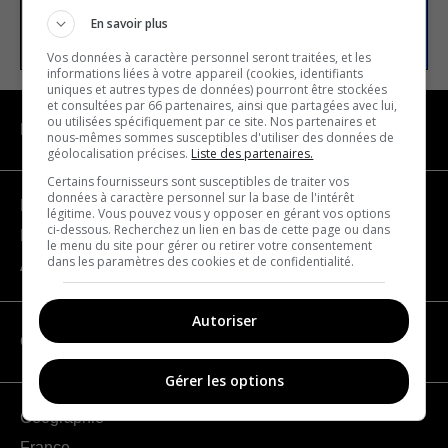
S’INSCRIRE
En savoir plus
Vos données à caractère personnel seront traitées, et les
informations liées à votre appareil (cookies, identifiants
uniques et autres types de données) pourront être stockées
et consultées par 66 partenaires, ainsi que partagées avec lui,
ou utilisées spécifiquement par ce site. Nos partenaires et
NAVIGATION
nous-mêmes sommes susceptibles d'utiliser des données de
géolocalisation précises.
Liste des partenaires.
Certains fournisseurs sont susceptibles de traiter vos
données à caractère personnel sur la base de l'intérêt
Devenir partenaire
légitime. Vous pouvez vous y opposer en gérant vos options
ci-dessous. Recherchez un lien en bas de cette page ou dans
Nous joindre
le menu du site pour gérer ou retirer votre consentement
dans les paramètres des cookies et de confidentialité.
À propos
Autoriser
CATÉGORIES
Gérer les options
Géographie
France