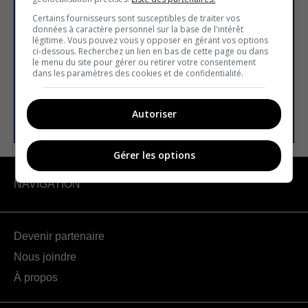
S’inscrire à la newsletter
Certains fournisseurs sont susceptibles de traiter vos
données à caractère personnel sur la base de l'intérêt
légitime. Vous pouvez vous y opposer en gérant vos options
ci-dessous. Recherchez un lien en bas de cette page ou dans
E-mail
le menu du site pour gérer ou retirer votre consentement
dans les paramètres des cookies et de confidentialité.
S’INSCRIRE
Autoriser
Gérer les options
NAVIGATION
Devenir partenaire
Nous joindre
À propos