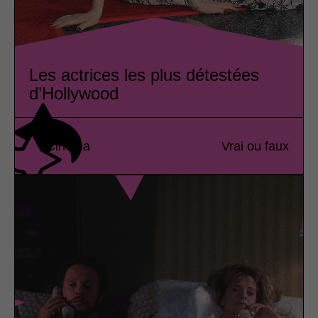
Les actrices les plus détestées
d’Hollywood
Cinéma
Vrai ou faux