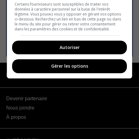
Certains fournisseurs sont susceptibles de traiter vos
données à caractère personnel sur la base de l'intérêt
légitime. Vous pouvez vous y opposer en gérant vos options
E-mail
ci-dessous. Recherchez un lien en bas de cette page ou dans
le menu du site pour gérer ou retirer votre consentement
dans les paramètres des cookies et de confidentialité.
S’INSCRIRE
Autoriser
Gérer les options
NAVIGATION
Devenir partenaire
Nous joindre
À propos