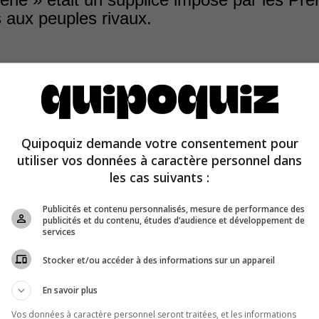
 aux peuples rivaux.
lace dans une loge, une tente ou une hutte à sudation, l
Quipoquiz demande votre consentement pour
rituel pratiqué par les Premières Nations. Elle sert nota
utiliser vos données à caractère personnel dans
 corps et l’esprit.
les cas suivants :
Publicités et contenu personnalisés, mesure de performance des
publicités et du contenu, études d’audience et développement de
services
Stocker et/ou accéder à des informations sur un appareil
En savoir plus
Vos données à caractère personnel seront traitées, et les informations