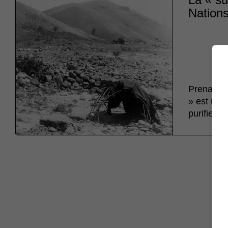
Nations
Prenant p
» est un 
purifier le