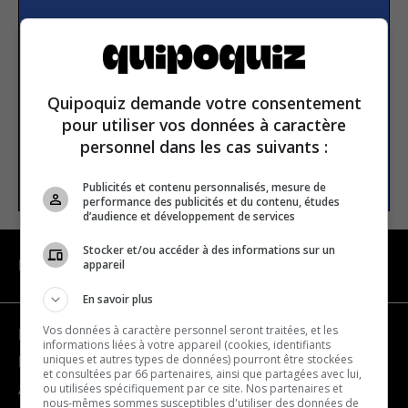
S’inscrire à la newsletter
E-mail
Quipoquiz demande votre consentement
pour utiliser vos données à caractère
personnel dans les cas suivants :
S’INSCRIRE
Publicités et contenu personnalisés, mesure de
performance des publicités et du contenu, études
d’audience et développement de services
Stocker et/ou accéder à des informations sur un
appareil
NAVIGATION
En savoir plus
Vos données à caractère personnel seront traitées, et les
Devenir partenaire
informations liées à votre appareil (cookies, identifiants
uniques et autres types de données) pourront être stockées
Nous joindre
et consultées par 66 partenaires, ainsi que partagées avec lui,
ou utilisées spécifiquement par ce site. Nos partenaires et
À propos
nous-mêmes sommes susceptibles d'utiliser des données de