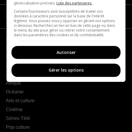
géolocalisation précises.
Liste des partenaires.
Certains fournisseurs sont susceptibles de traiter vos
données à caractère personnel sur la base de l'intérêt
CATÉGORIES
légitime. Vous pouvez vous y opposer en gérant vos options
ci-dessous. Recherchez un lien en bas de cette page ou dans
le menu du site pour gérer ou retirer votre consentement
dans les paramètres des cookies et de confidentialité.
Géographie
France
Autoriser
Europe
Amériques
Gérer les options
Asie
Afrique
Océanie
Arts et culture
Cinéma
Séries Télé
Pop culture