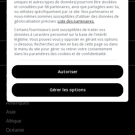
uniques et autres types de données) pourront être stockées
et consultées par 66 partenaires, ainsi que partagées avec lui,
ou utilisées spécifiquement par ce site. Nos partenaires et
Devenir partenaire
nous-mêmes sommes susceptibles d'utiliser des données de
Nous joindre
géolocalisation précises.
Liste des partenaires.
Certains fournisseurs sont susceptibles de traiter vos
À propos
données à caractère personnel sur la base de l'intérêt
légitime. Vous pouvez vous y opposer en gérant vos options
ci-dessous. Recherchez un lien en bas de cette page ou dans
le menu du site pour gérer ou retirer votre consentement
CATÉGORIES
dans les paramètres des cookies et de confidentialité.
Autoriser
Géographie
France
Gérer les options
Europe
Amériques
Asie
Afrique
Océanie