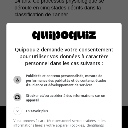
14 ans. Ce processus physiologique se
déroule en cinq stades décrits dans la
classification de Tanner.
S’inscrire à la newsletter
Quipoquiz demande votre consentement
pour utiliser vos données à caractère
personnel dans les cas suivants :
E-mail
Publicités et contenu personnalisés, mesure de
performance des publicités et du contenu, études
d’audience et développement de services
S’INSCRIRE
Stocker et/ou accéder à des informations sur un
appareil
En savoir plus
NAVIGATION
Vos données à caractère personnel seront traitées, et les
informations liées à votre appareil (cookies, identifiants