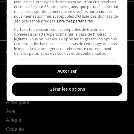
uniques et autres types de données) pourront être stockées
et consultées par 66 partenaires, ainsi que partagées avec lui,
ou utilisées spécifiquement par ce site. Nos partenaires et
Devenir partenaire
nous-mêmes sommes susceptibles d'utiliser des données de
Nous joindre
géolocalisation précises.
Liste des partenaires.
Certains fournisseurs sont susceptibles de traiter vos
À propos
données à caractère personnel sur la base de l'intérêt
légitime. Vous pouvez vous y opposer en gérant vos options
ci-dessous. Recherchez un lien en bas de cette page ou dans
le menu du site pour gérer ou retirer votre consentement
CATÉGORIES
dans les paramètres des cookies et de confidentialité.
Autoriser
Géographie
France
Gérer les options
Europe
Amériques
Asie
Afrique
Océanie