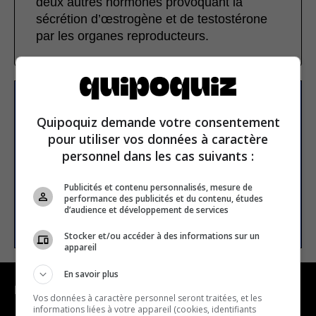
deux autres hormones provoquant la
sécrétion d’œstrogène et de testostérone
par les organes reproducteurs.
S’inscrire à la newsletter
Quipoquiz demande votre consentement
pour utiliser vos données à caractère
personnel dans les cas suivants :
E-mail
Publicités et contenu personnalisés, mesure de
performance des publicités et du contenu, études
d’audience et développement de services
S’INSCRIRE
Stocker et/ou accéder à des informations sur un
appareil
En savoir plus
NAVIGATION
Vos données à caractère personnel seront traitées, et les
informations liées à votre appareil (cookies, identifiants