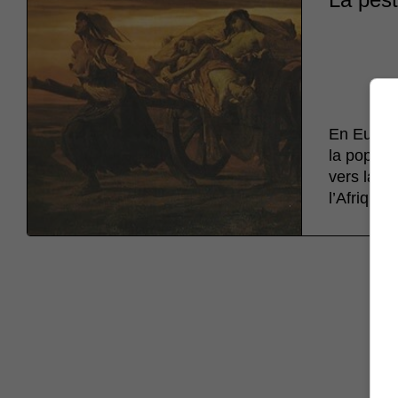
En Europe
la popula
vers la m
l’Afrique 