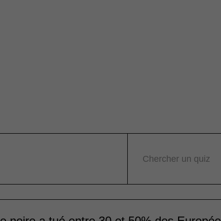
Chercher un quiz
e noire a tué entre 30 et 50% des Europée