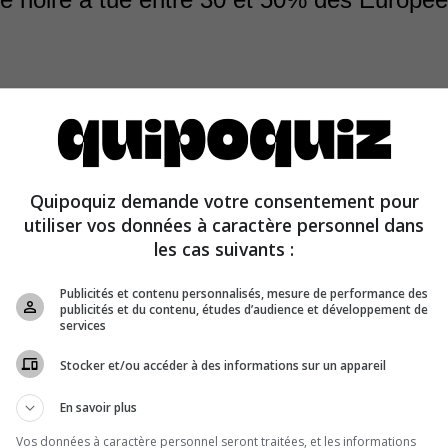
, de 1347 à 1352, la peste noire a tué entre 30 et 50 %
tion. Elle se serait d’abord déclarée en Chine pour ensui
Quipoquiz demande votre consentement pour
er Noire avec les armées mongoles et atteindre le Moyen
utiliser vos données à caractère personnel dans
du Nord et l’Europe.
les cas suivants :
Publicités et contenu personnalisés, mesure de performance des
publicités et du contenu, études d’audience et développement de
services
Stocker et/ou accéder à des informations sur un appareil
En savoir plus
Vos données à caractère personnel seront traitées, et les informations