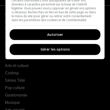
Certains fournisseurs sont susceptibles de traiter vos
données à caractère personnel sur la base de l'intérêt
légitime. Vous pouvez vous y opposer en gérant vos options
ci-dessous. Recherchez un lien en bas de cette page ou dans
Géographie
le menu du site pour gérer ou retirer votre consentement
dans les paramètres des cookies et de confidentialité.
France
Europe
Autoriser
Amériques
Asie
Gérer les options
Afrique
Océanie
Arts et culture
Cinéma
Séries Télé
Pop culture
Gastronomie
Musique
Arts visuels