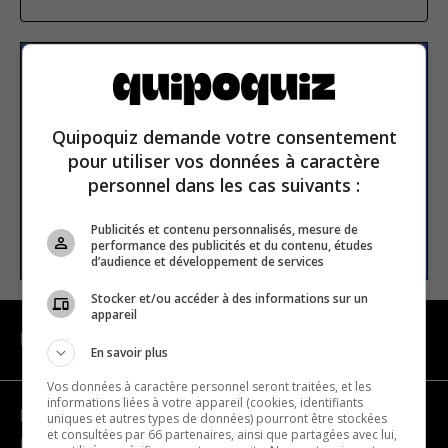
S’inscrire à la newsletter
Quipoquiz demande votre consentement
E-mail
pour utiliser vos données à caractère
personnel dans les cas suivants :
Publicités et contenu personnalisés, mesure de
S’INSCRIRE
performance des publicités et du contenu, études
d’audience et développement de services
Stocker et/ou accéder à des informations sur un
appareil
NAVIGATION
En savoir plus
Vos données à caractère personnel seront traitées, et les
informations liées à votre appareil (cookies, identifiants
Devenir partenaire
uniques et autres types de données) pourront être stockées
et consultées par 66 partenaires, ainsi que partagées avec lui,
Nous joindre