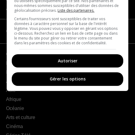
ou utilisées spécifiquement par ce site. Nos partenaires et
nous-mêmes sommes susceptibles d'utiliser des données de
À propos
géolocalisation précises.
Liste des partenaires.
Certains fournisseurs sont susceptibles de traiter vos
données à caractère personnel sur la base de l'intérêt
légitime. Vous pouvez vous y opposer en gérant vos options
CATÉGORIES
ci-dessous. Recherchez un lien en bas de cette page ou dans
le menu du site pour gérer ou retirer votre consentement
dans les paramètres des cookies et de confidentialité.
Géographie
Autoriser
France
Europe
Gérer les options
Amériques
Asie
Afrique
Océanie
Arts et culture
Cinéma