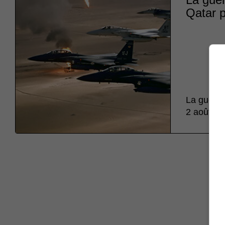
Qatar pa
La guerre 
2 août 199