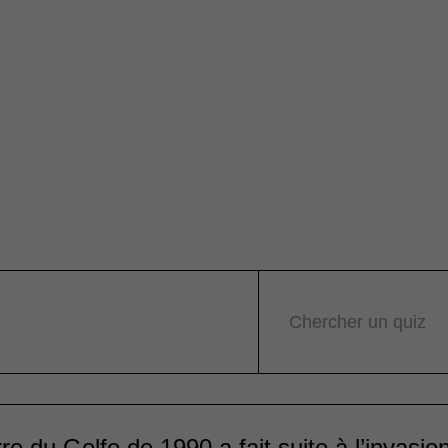
Chercher un quiz
re du Golfe de 1990 a fait suite à l’invasio