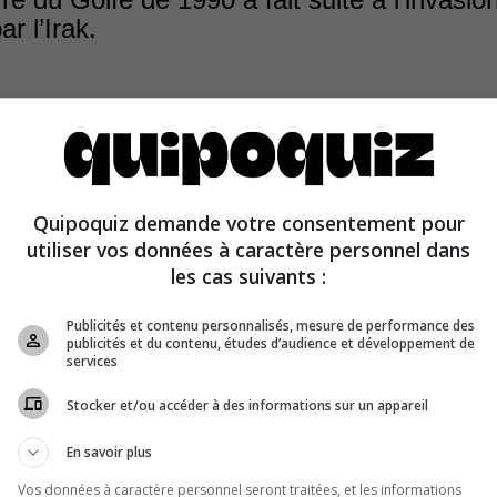
r l’Irak.
Quipoquiz demande votre consentement pour
du Golfe a fait suite à l’invasion du Koweït (et non du Qa
utiliser vos données à caractère personnel dans
0, par l’Irak, dont Saddam Hussein était alors le préside
les cas suivants :
Publicités et contenu personnalisés, mesure de performance des
publicités et du contenu, études d’audience et développement de
services
Stocker et/ou accéder à des informations sur un appareil
En savoir plus
Vos données à caractère personnel seront traitées, et les informations