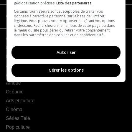
géolocalisation précises.
Liste des partenaires.
Certains fournisseurs sont susceptibles de traiter vos
données à caractère personnel sur la base de l'intérêt
CATÉGORIES
légitime. Vous pouvez vous y opposer en gérant vos options
ci-dessous. Recherchez un lien en bas de cette page ou dans
le menu du site pour gérer ou retirer votre consentement
dans les paramètres des cookies et de confidentialité.
Géographie
France
Autoriser
Europe
Amériques
Gérer les options
Asie
Afrique
Océanie
Arts et culture
Cinéma
Séries Télé
Pop culture