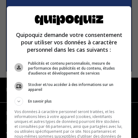
S’inscrire à la newsletter
E-mail
Quipoquiz demande votre consentement
pour utiliser vos données à caractère
personnel dans les cas suivants :
S’INSCRIRE
Publicités et contenu personnalisés, mesure de
performance des publicités et du contenu, études
d’audience et développement de services
Stocker et/ou accéder à des informations sur un
appareil
NAVIGATION
En savoir plus
Vos données à caractère personnel seront traitées, et les
Devenir partenaire
informations liées à votre appareil (cookies, identifiants
uniques et autres types de données) pourront être stockées
Nous joindre
et consultées par 66 partenaires, ainsi que partagées avec lui,
ou utilisées spécifiquement par ce site. Nos partenaires et
À propos
nous-mêmes sommes susceptibles d'utiliser des données de