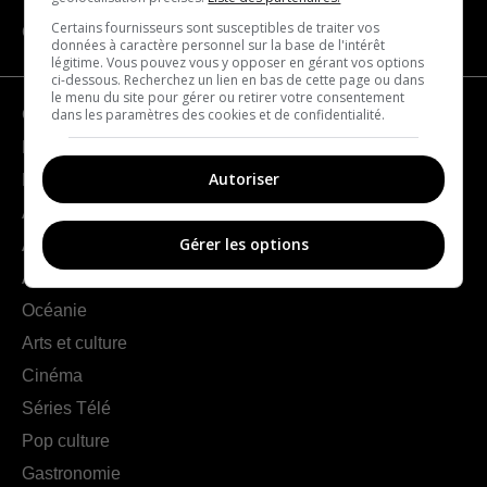
Certains fournisseurs sont susceptibles de traiter vos
CATÉGORIES
données à caractère personnel sur la base de l'intérêt
légitime. Vous pouvez vous y opposer en gérant vos options
ci-dessous. Recherchez un lien en bas de cette page ou dans
le menu du site pour gérer ou retirer votre consentement
dans les paramètres des cookies et de confidentialité.
Géographie
France
Autoriser
Europe
Amériques
Gérer les options
Asie
Afrique
Océanie
Arts et culture
Cinéma
Séries Télé
Pop culture
Gastronomie