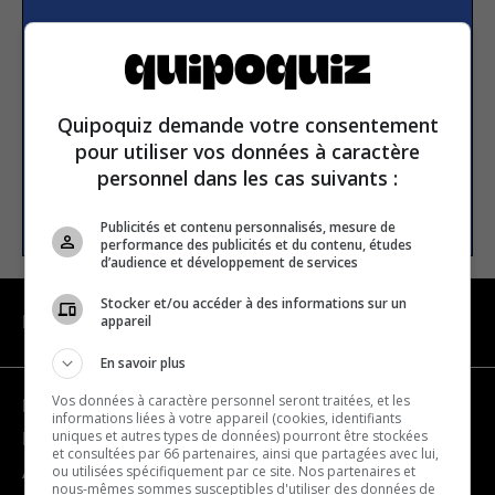
S’inscrire à la newsletter
E-mail
Quipoquiz demande votre consentement
pour utiliser vos données à caractère
personnel dans les cas suivants :
S’INSCRIRE
Publicités et contenu personnalisés, mesure de
performance des publicités et du contenu, études
d’audience et développement de services
Stocker et/ou accéder à des informations sur un
appareil
NAVIGATION
En savoir plus
Vos données à caractère personnel seront traitées, et les
Devenir partenaire
informations liées à votre appareil (cookies, identifiants
uniques et autres types de données) pourront être stockées
Nous joindre
et consultées par 66 partenaires, ainsi que partagées avec lui,
ou utilisées spécifiquement par ce site. Nos partenaires et
À propos
nous-mêmes sommes susceptibles d'utiliser des données de