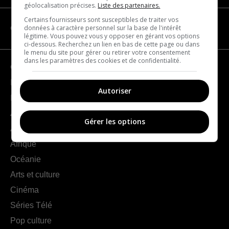
géolocalisation précises.
Liste des partenaires.
Certains fournisseurs sont susceptibles de traiter vos
données à caractère personnel sur la base de l'intérêt
CATÉGORIES
légitime. Vous pouvez vous y opposer en gérant vos options
ci-dessous. Recherchez un lien en bas de cette page ou dans
le menu du site pour gérer ou retirer votre consentement
dans les paramètres des cookies et de confidentialité.
Géographie
France
Autoriser
Europe
Amériques
Gérer les options
Asie
Afrique
Océanie
Arts et culture
Cinéma
Séries Télé
Pop culture