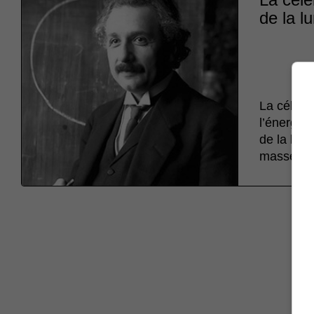
de la l
La célèbre
l’énergie.
de la lumi
masse « 