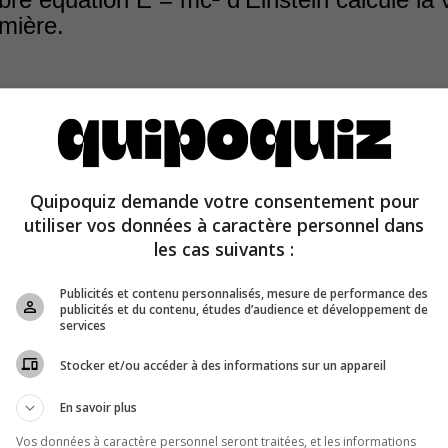
umière.
 équation E = mc² d’Einstein établit la relation entre la 
 Si on multiplie la masse « m » d’un corps par le carré de
Quipoquiz demande votre consentement pour
ère dans le vide (la constante « c² »), on obtient une én
utiliser vos données à caractère personnel dans
E ».
les cas suivants :
Publicités et contenu personnalisés, mesure de performance des
publicités et du contenu, études d’audience et développement de
services
Stocker et/ou accéder à des informations sur un appareil
En savoir plus
Vos données à caractère personnel seront traitées, et les informations