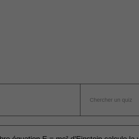
Chercher un quiz
bre équation E = mc² d’Einstein calcule la 