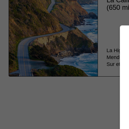
(650 mi
La Highwa
Mendocino
Sur et le