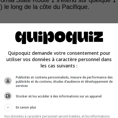
) le long de la côte du Pacifique.
y 1 en Californie s’étend du comté d’Orange jusqu’au 
Quipoquiz demande votre consentement pour
 au nord, et traverse des paysages célèbres tels que Ma
utiliser vos données à caractère personnel dans
 pont du Golden Gate.
les cas suivants :
Publicités et contenu personnalisés, mesure de performance des
publicités et du contenu, études d’audience et développement de
services
Stocker et/ou accéder à des informations sur un appareil
En savoir plus
Vos données à caractère personnel seront traitées, et les informations