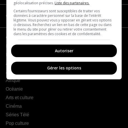
géolocalisation précises.
Liste des partenaires.
Certains fournisseurs sont susceptibles de traiter vos
données à caractère personnel sur la base de l'intérêt
CATÉGORIES
légitime. Vous pouvez vous y opposer en gérant vos options
ci-dessous. Recherchez un lien en bas de cette page ou dans
le menu du site pour gérer ou retirer votre consentement
dans les paramètres des cookies et de confidentialité.
Géographie
France
Autoriser
Europe
Amériques
Gérer les options
Asie
Afrique
Océanie
Arts et culture
Cinéma
Séries Télé
Pop culture