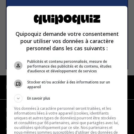
S’inscrire à la newsletter
E-mail
Quipoquiz demande votre consentement
pour utiliser vos données à caractère
personnel dans les cas suivants :
S’INSCRIRE
Publicités et contenu personnalisés, mesure de
performance des publicités et du contenu, études
d’audience et développement de services
Stocker et/ou accéder à des informations sur un
appareil
NAVIGATION
En savoir plus
Vos données à caractère personnel seront traitées, et les
Devenir partenaire
informations liées à votre appareil (cookies, identifiants
uniques et autres types de données) pourront être stockées
Nous joindre
et consultées par 66 partenaires, ainsi que partagées avec lui,
ou utilisées spécifiquement par ce site. Nos partenaires et
À propos
nous-mêmes sommes susceptibles d'utiliser des données de