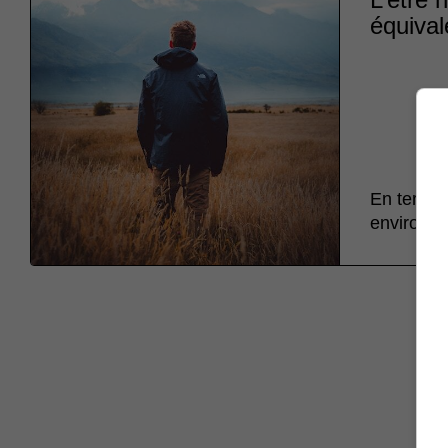
équival
En termes
environ, 