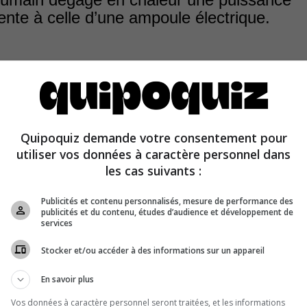
ente à celle d’une ampoule électrique.
Quipoquiz demande votre consentement pour
 de chaleur, l’humain dégage une puissance de 80 à 10
utiliser vos données à caractère personnel dans
ce qui équivaut à la puissance moyenne d’une ampoule é
les cas suivants :
Publicités et contenu personnalisés, mesure de performance des
publicités et du contenu, études d’audience et développement de
services
Stocker et/ou accéder à des informations sur un appareil
En savoir plus
Vos données à caractère personnel seront traitées, et les informations