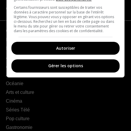
Certains fournisseurs sont susceptibles de traiter vos
CATÉGORIES
données à caractère personnel sur la base de l'intérêt
légitime. Vous pouvez vous y opposer en gérant vos options
ci-dessous. Recherchez un lien en bas de cette page ou dans
le menu du site pour gérer ou retirer votre consentement
dans les paramètres des cookies et de confidentialité.
Géographie
France
Autoriser
Europe
Amériques
Gérer les options
Asie
Afrique
Océanie
Arts et culture
Cinéma
Séries Télé
Pop culture
Gastronomie