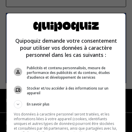
S’inscrire à la newsletter
Quipoquiz demande votre consentement
E-mail
pour utiliser vos données à caractère
personnel dans les cas suivants :
Publicités et contenu personnalisés, mesure de
S’INSCRIRE
performance des publicités et du contenu, études
d’audience et développement de services
Stocker et/ou accéder à des informations sur un
appareil
NAVIGATION
En savoir plus
Vos données à caractère personnel seront traitées, et les
informations liées à votre appareil (cookies, identifiants
Devenir partenaire
uniques et autres types de données) pourront être stockées
et consultées par 66 partenaires, ainsi que partagées avec lui,
Nous joindre