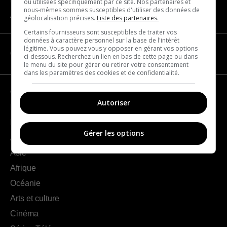
ou utilisées spécifiquement par ce site. Nos partenaires et
nous-mêmes sommes susceptibles d'utiliser des données de
À propos
géolocalisation précises.
Liste des partenaires.
Certains fournisseurs sont susceptibles de traiter vos
données à caractère personnel sur la base de l'intérêt
légitime. Vous pouvez vous y opposer en gérant vos options
CATÉGORIES
ci-dessous. Recherchez un lien en bas de cette page ou dans
le menu du site pour gérer ou retirer votre consentement
dans les paramètres des cookies et de confidentialité.
Géographie
Autoriser
France
Europe
Gérer les options
Amériques
Asie
Afrique
Océanie
Arts et culture
Cinéma