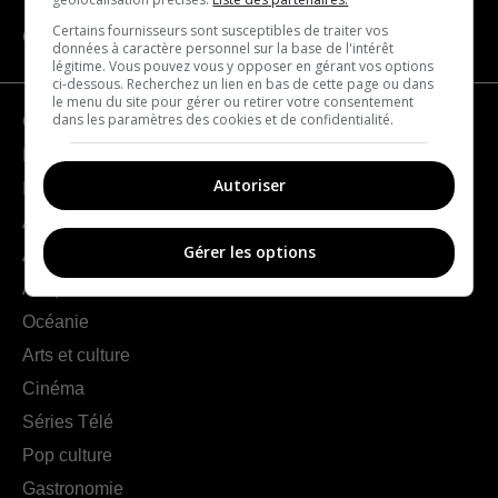
Certains fournisseurs sont susceptibles de traiter vos
CATÉGORIES
données à caractère personnel sur la base de l'intérêt
légitime. Vous pouvez vous y opposer en gérant vos options
ci-dessous. Recherchez un lien en bas de cette page ou dans
le menu du site pour gérer ou retirer votre consentement
dans les paramètres des cookies et de confidentialité.
Géographie
France
Autoriser
Europe
Amériques
Gérer les options
Asie
Afrique
Océanie
Arts et culture
Cinéma
Séries Télé
Pop culture
Gastronomie