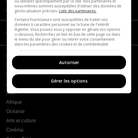
ou utilisées spécifiquement par ce site. Nos partenaires et
nous-mêmes sommes susceptibles d'utiliser des données de
À propos
géolocalisation précises.
Liste des partenaires.
Certains fournisseurs sont susceptibles de traiter vos
données à caractère personnel sur la base de l'intérêt
légitime. Vous pouvez vous y opposer en gérant vos options
CATÉGORIES
ci-dessous. Recherchez un lien en bas de cette page ou dans
le menu du site pour gérer ou retirer votre consentement
dans les paramètres des cookies et de confidentialité.
Géographie
Autoriser
France
Europe
Gérer les options
Amériques
Asie
Afrique
Océanie
Arts et culture
Cinéma