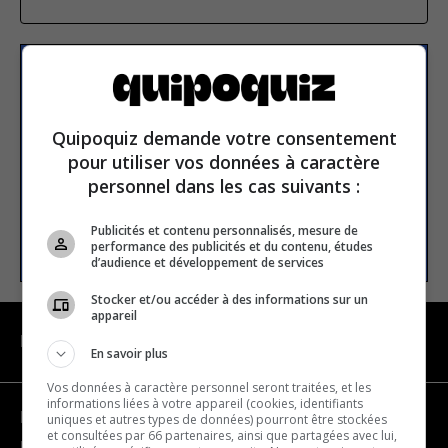
S’inscrire à la newsletter
Quipoquiz demande votre consentement
E-mail
pour utiliser vos données à caractère
personnel dans les cas suivants :
Publicités et contenu personnalisés, mesure de
S’INSCRIRE
performance des publicités et du contenu, études
d’audience et développement de services
Stocker et/ou accéder à des informations sur un
appareil
NAVIGATION
En savoir plus
Vos données à caractère personnel seront traitées, et les
informations liées à votre appareil (cookies, identifiants
Devenir partenaire
uniques et autres types de données) pourront être stockées
et consultées par 66 partenaires, ainsi que partagées avec lui,
Nous joindre