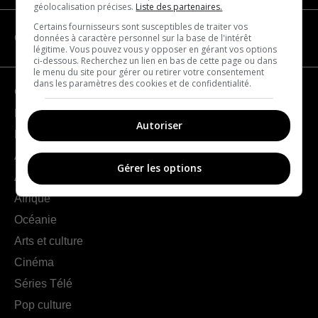
géolocalisation précises.
Liste des partenaires.
Certains fournisseurs sont susceptibles de traiter vos
données à caractère personnel sur la base de l'intérêt
CATÉGORIES
légitime. Vous pouvez vous y opposer en gérant vos options
ci-dessous. Recherchez un lien en bas de cette page ou dans
le menu du site pour gérer ou retirer votre consentement
dans les paramètres des cookies et de confidentialité.
Géographie
France
Autoriser
Europe
Amériques
Gérer les options
Asie
Afrique
Océanie
Arts et culture
Cinéma
Séries Télé
Pop culture