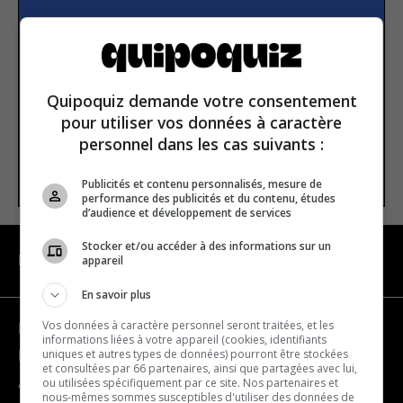
S’inscrire à la newsletter
E-mail
Quipoquiz demande votre consentement
pour utiliser vos données à caractère
personnel dans les cas suivants :
S’INSCRIRE
Publicités et contenu personnalisés, mesure de
performance des publicités et du contenu, études
d’audience et développement de services
Stocker et/ou accéder à des informations sur un
appareil
NAVIGATION
En savoir plus
Vos données à caractère personnel seront traitées, et les
Devenir partenaire
informations liées à votre appareil (cookies, identifiants
uniques et autres types de données) pourront être stockées
Nous joindre
et consultées par 66 partenaires, ainsi que partagées avec lui,
ou utilisées spécifiquement par ce site. Nos partenaires et
À propos
nous-mêmes sommes susceptibles d'utiliser des données de