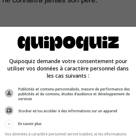
 aigles sont élevés à la fois par leur père et leur mère. 
Quipoquiz demande votre consentement pour
 mâle et la femelle sont unis pour la vie et élèvent leurs p
utiliser vos données à caractère personnel dans
.
les cas suivants :
Publicités et contenu personnalisés, mesure de performance des
publicités et du contenu, études d’audience et développement de
services
Stocker et/ou accéder à des informations sur un appareil
En savoir plus
Vos données à caractère personnel seront traitées, et les informations