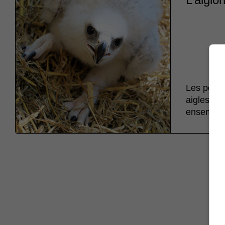
Les petits
aigles, le
ensemble