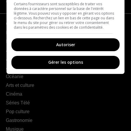
CATÉGORIES
Certains fournisseurs sont susceptibles de traiter vos
données à caractère personnel sur la base de l'intérêt
légitime. Vous pouvez vous y opposer en gérant vos options
ci-dessous. Recherchez un lien en bas de cette page ou dans
le menu du site pour gérer ou retirer votre consentement
Géographie
dans les paramètres des cookies et de confidentialité.
France
Europe
Autoriser
Amériques
Asie
Gérer les options
Afrique
Océanie
Arts et culture
Cinéma
Séries Télé
Pop culture
Gastronomie
Musique