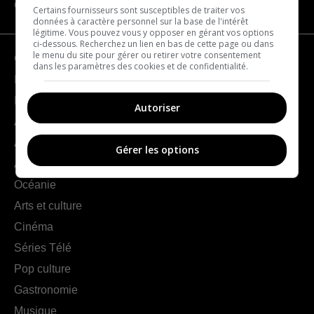
CATÉGORIES
Certains fournisseurs sont susceptibles de traiter vos
données à caractère personnel sur la base de l'intérêt
légitime. Vous pouvez vous y opposer en gérant vos options
ci-dessous. Recherchez un lien en bas de cette page ou dans
le menu du site pour gérer ou retirer votre consentement
Géographie
dans les paramètres des cookies et de confidentialité.
France
Europe
Autoriser
Amériques
Asie
Gérer les options
Afrique
Océanie
Arts et culture
Cinéma
Séries Télé
Pop culture
Gastronomie
Musique