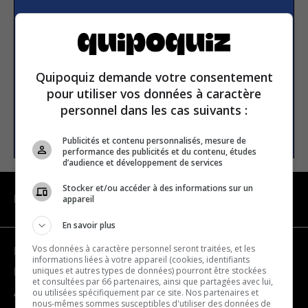
S’inscrire à la newsletter
E-mail
Quipoquiz demande votre consentement
pour utiliser vos données à caractère
personnel dans les cas suivants :
S’INSCRIRE
Publicités et contenu personnalisés, mesure de
performance des publicités et du contenu, études
d’audience et développement de services
Stocker et/ou accéder à des informations sur un
appareil
NAVIGATION
En savoir plus
Vos données à caractère personnel seront traitées, et les
Devenir partenaire
informations liées à votre appareil (cookies, identifiants
uniques et autres types de données) pourront être stockées
Nous joindre
et consultées par 66 partenaires, ainsi que partagées avec lui,
ou utilisées spécifiquement par ce site. Nos partenaires et
À propos
nous-mêmes sommes susceptibles d'utiliser des données de