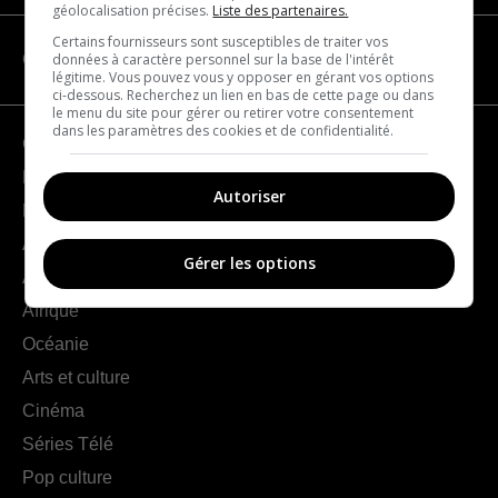
géolocalisation précises.
Liste des partenaires.
Certains fournisseurs sont susceptibles de traiter vos
données à caractère personnel sur la base de l'intérêt
CATÉGORIES
légitime. Vous pouvez vous y opposer en gérant vos options
ci-dessous. Recherchez un lien en bas de cette page ou dans
le menu du site pour gérer ou retirer votre consentement
dans les paramètres des cookies et de confidentialité.
Géographie
France
Autoriser
Europe
Amériques
Gérer les options
Asie
Afrique
Océanie
Arts et culture
Cinéma
Séries Télé
Pop culture