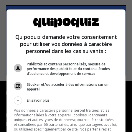
S’inscrire à la newsletter
Quipoquiz demande votre consentement
E-mail
pour utiliser vos données à caractère
personnel dans les cas suivants :
S’INSCRIRE
Publicités et contenu personnalisés, mesure de
performance des publicités et du contenu, études
d’audience et développement de services
Stocker et/ou accéder à des informations sur un
appareil
NAVIGATION
En savoir plus
Vos données à caractère personnel seront traitées, et les
informations liées à votre appareil (cookies, identifiants
Devenir partenaire
uniques et autres types de données) pourront être stockées
Nous joindre
et consultées par 66 partenaires, ainsi que partagées avec lui,
ou utilisées spécifiquement par ce site. Nos partenaires et