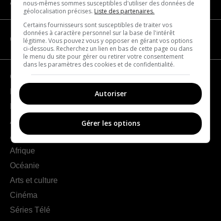
À propos
nous-mêmes sommes susceptibles d'utiliser des données de
géolocalisation précises.
Liste des partenaires.
Certains fournisseurs sont susceptibles de traiter vos
données à caractère personnel sur la base de l'intérêt
CATÉGORIES
légitime. Vous pouvez vous y opposer en gérant vos options
ci-dessous. Recherchez un lien en bas de cette page ou dans
le menu du site pour gérer ou retirer votre consentement
dans les paramètres des cookies et de confidentialité.
Géographie
France
Autoriser
Europe
Amériques
Gérer les options
Asie
Afrique
Océanie
Arts et culture
Cinéma
Séries Télé