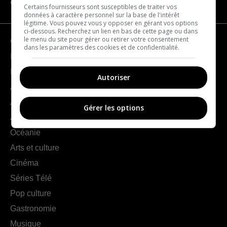
CATÉGORIES
Certains fournisseurs sont susceptibles de traiter vos
données à caractère personnel sur la base de l'intérêt
légitime. Vous pouvez vous y opposer en gérant vos options
ci-dessous. Recherchez un lien en bas de cette page ou dans
le menu du site pour gérer ou retirer votre consentement
Géographie
dans les paramètres des cookies et de confidentialité.
France
Europe
Autoriser
Amériques
Asie
Gérer les options
Afrique
Océanie
Arts et culture
Cinéma
Séries Télé
Pop culture
Gastronomie
Musique