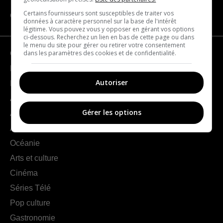
Certains fournisseurs sont susceptibles de traiter vos
CATÉGORIES
données à caractère personnel sur la base de l'intérêt
légitime. Vous pouvez vous y opposer en gérant vos options
ci-dessous. Recherchez un lien en bas de cette page ou dans
le menu du site pour gérer ou retirer votre consentement
dans les paramètres des cookies et de confidentialité.
Géographie
France
Autoriser
Europe
Amériques
Gérer les options
Asie
Afrique
Océanie
Arts et culture
Cinéma
Séries Télé
Pop culture
Gastronomie