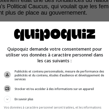
 Political Caucus, qui voulait que les fe
nt plus de place au gouvernement.
 fondé l’organisation en 1971 avec Betty Friedan, Bella
Quipoquiz demande votre consentement pour
hisholm. Figure de proue du féminisme, elle a aussi créé
utiliser vos données à caractère personnel dans
s., qui a fait figure de précurseur.
les cas suivants :
Publicités et contenu personnalisés, mesure de performance des
publicités et du contenu, études d’audience et développement de
services
Stocker et/ou accéder à des informations sur un appareil
En savoir plus
Vos données à caractère personnel seront traitées, et les informations