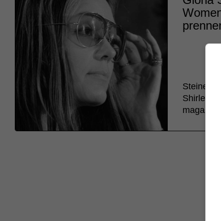
Women’s
prenne
Steinem a
Shirley C
magazine M