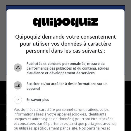
S’inscrire à la newsletter
Quipoquiz demande votre consentement
E-mail
pour utiliser vos données à caractère
personnel dans les cas suivants :
S’INSCRIRE
Publicités et contenu personnalisés, mesure de
performance des publicités et du contenu, études
d’audience et développement de services
Stocker et/ou accéder à des informations sur un
appareil
NAVIGATION
En savoir plus
Vos données à caractère personnel seront traitées, et les
informations liées à votre appareil (cookies, identifiants
Devenir partenaire
uniques et autres types de données) pourront être stockées
Nous joindre
et consultées par 66 partenaires, ainsi que partagées avec lui,
ou utilisées spécifiquement par ce site. Nos partenaires et