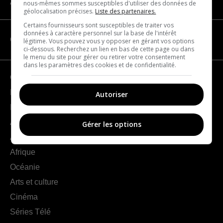
À propos
nous-mêmes sommes susceptibles d'utiliser des données de
géolocalisation précises.
Liste des partenaires.
Certains fournisseurs sont susceptibles de traiter vos
données à caractère personnel sur la base de l'intérêt
CATÉGORIES
légitime. Vous pouvez vous y opposer en gérant vos options
ci-dessous. Recherchez un lien en bas de cette page ou dans
le menu du site pour gérer ou retirer votre consentement
dans les paramètres des cookies et de confidentialité.
Géographie
France
Autoriser
Europe
Amériques
Gérer les options
Asie
Afrique
Océanie
Arts et culture
Cinéma
Séries Télé